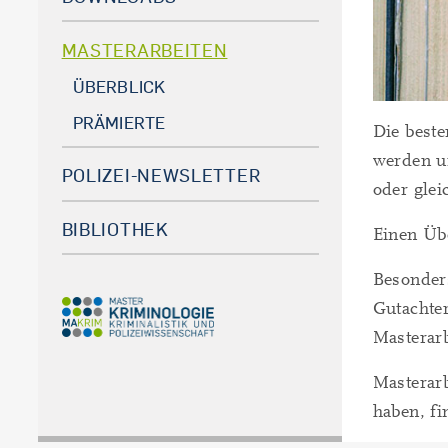
MASTERARBEITEN
ÜBERBLICK
PRÄMIERTE
Die best
werden un
POLIZEI-NEWSLETTER
oder glei
BIBLIOTHEK
Einen Übe
Besonder
Gutachter
Masterar
Masterar
haben, f